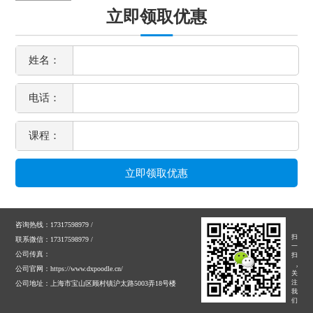
立即领取优惠
姓名：
电话：
课程：
咨询热线：17317598979 /
扫
联系微信：17317598979 /
一
公司传真：
扫
,
公司官网：https://www.dxpoodle.cn/
关
注
公司地址：上海市宝山区顾村镇沪太路5003弄18号楼
我
们