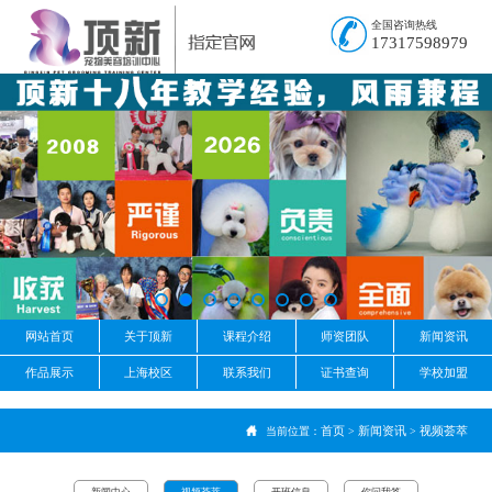
全国咨询热线
17317598979
网站首页
关于顶新
课程介绍
师资团队
新闻资讯
作品展示
上海校区
联系我们
证书查询
学校加盟
首页
新闻资讯
视频荟萃
当前位置：
>
>
新闻中心
视频荟萃
开班信息
你问我答